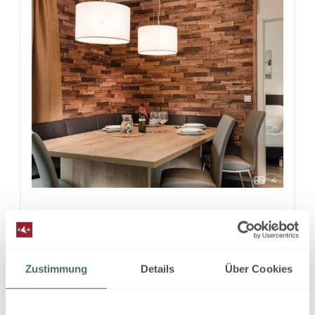
4
Alpine Comfort
2
Max.: 6 Personen
65
m
Zustimmung
Details
Über Cookies
4 Plattenherd
Radio