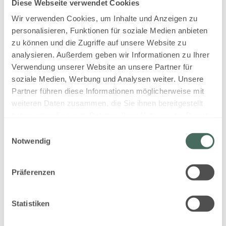
Aussicht auf eine Berglandschaft
Diese Webseite verwendet Cookies
Wir verwenden Cookies, um Inhalte und Anzeigen zu
Backofen
Balkon/Terrasse
personalisieren, Funktionen für soziale Medien anbieten
Alle Ausstattungsmerkmale anzeigen
zu können und die Zugriffe auf unsere Website zu
analysieren. Außerdem geben wir Informationen zu Ihrer
Wohlfühlen & Wohnen auf **** Niveau
Verwendung unserer Website an unsere Partner für
Wohnraum mit 65 m²
soziale Medien, Werbung und Analysen weiter. Unsere
Standardbelegung 4 Personen
Partner führen diese Informationen möglicherweise mit
2 Schlafzimmer (Doppelbett, Kleiderschrank)
weiteren Daten zusammen, die Sie ihnen bereitgestellt
+ 2 Zusatzbetten – ausziehbare Schlafcouch
Mehr anzeigen
im Wohnbereich
haben oder die sie im Rahmen Ihrer Nutzung der Dienste
2 Bäder (Dusche)
gesammelt haben.
Einwilligungsauswahl
Vorraum mit Garderobe und Abstellraum
Notwendig
Dieses Zimmer ist für Ihre 7 Nächte
Offener Wohn- Küche- Essbereich
Anfrage leider nicht
LCD Fernseher, Musikanlage
verfügbar:
Donnerstag - Donnerstag
Hochwertige großzügige Einbauküche
Präferenzen
(
13. - 20. Aug., 2026
)
Garten mit gemütlicher Sitzmöglichkeit
Skiraum/Radraum
1 Parkplatz inklusive
Statistiken
kostenloses W-LAN
Wählen Sie eine Alternative aus: