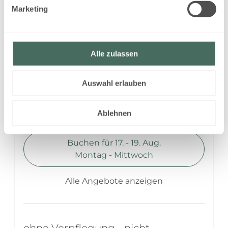
Marketing
ohne Verpflegung - nicht
stornierbar
Alle zulassen
Verfügbar vom 17. - 19. Aug.
Nicht rückerstattbare Rate
Auswahl erlauben
2 Nächte
500,70 EUR
Ablehnen
Buchen für
17. - 19. Aug.
Montag - Mittwoch
Alle Angebote anzeigen
ohne Verpflegung - nicht